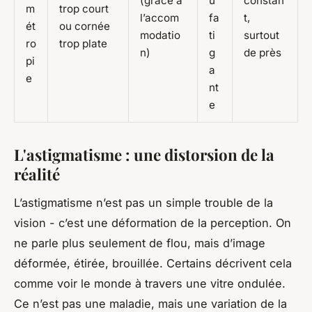
(grâce à
u
constan
m
trop court
l’accom
fa
t,
ét
ou cornée
modatio
ti
surtout
ro
trop plate
n)
g
de près
pi
a
e
nt
e
L'astigmatisme : une distorsion de la
réalité
L’astigmatisme n’est pas un simple trouble de la
vision - c’est une déformation de la perception. On
ne parle plus seulement de flou, mais d’image
déformée, étirée, brouillée. Certains décrivent cela
comme voir le monde à travers une vitre ondulée.
Ce n’est pas une maladie, mais une variation de la