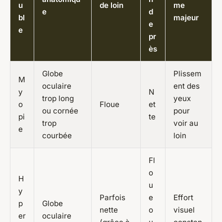
u
de loin
me
e
d
bl
majeur
e
e
pr
ès
Globe
Plissem
M
oculaire
ent des
y
N
trop long
yeux
o
Floue
et
ou cornée
pour
pi
te
trop
voir au
e
courbée
loin
Fl
o
H
u
y
Parfois
e
Effort
p
Globe
nette
o
visuel
er
oculaire