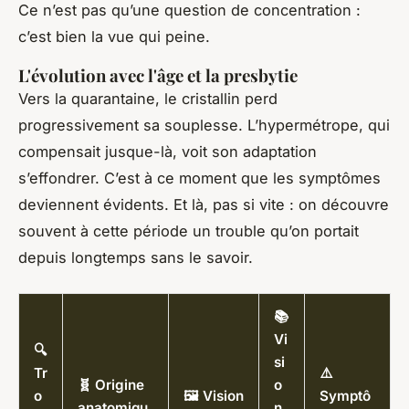
Ce n’est pas qu’une question de concentration :
c’est bien la vue qui peine.
L'évolution avec l'âge et la presbytie
Vers la quarantaine, le cristallin perd
progressivement sa souplesse. L’hypermétrope, qui
compensait jusque-là, voit son adaptation
s’effondrer. C’est à ce moment que les symptômes
deviennent évidents. Et là, pas si vite : on découvre
souvent à cette période un trouble qu’on portait
depuis longtemps sans le savoir.
📚
Vi
🔍
si
Tr
⚠️
🧬 Origine
o
o
🖼️ Vision
Symptô
anatomiqu
n